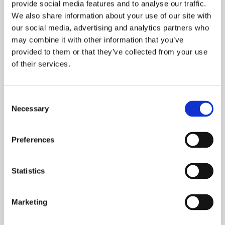
provide social media features and to analyse our traffic.
Mads Jacobsen
We also share information about your use of our site with
our social media, advertising and analytics partners who
may combine it with other information that you’ve
provided to them or that they’ve collected from your use
Lavet nyt tag samt solcelle på nyt tag
of their services.
Lavet nyt tag samt solcelle på nyt tag. Virkelig god oplevelse med
deres håndværk er i top ti. Meget søde og arbejdsomme
medarbejder. Har kunne stole på deres aftaler hele vejen igennem.
Consent
Necessary
Selection
Ditte Plum
Preferences
Rigtig fin oplevelse og god dialog
Statistics
Godt stykke arbejde og god kommunikation igennem projektet.
Tidsplan og pris blev overholdt og vi havde god dialog om de
småudfordringer der opstod undervejs.
Marketing
Simon B.