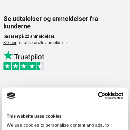
Se udtalelser og anmeldelser fra
kunderne
base​
ret på 22 anmeldelser.
Klik ​​​her
for at læse alle anmeldelser.
Utroligt behageligt samarbejde
Jeg har været så heldig at få lagt nyt tag med inkorporerede
solceller af Anchers Entreprise og det har hele vejen fra
This website uses cookies
tilbud/aftale til afsluttet opgave været et utroligt behageligt
We use cookies to personalise content and ads, to
samarbejde.